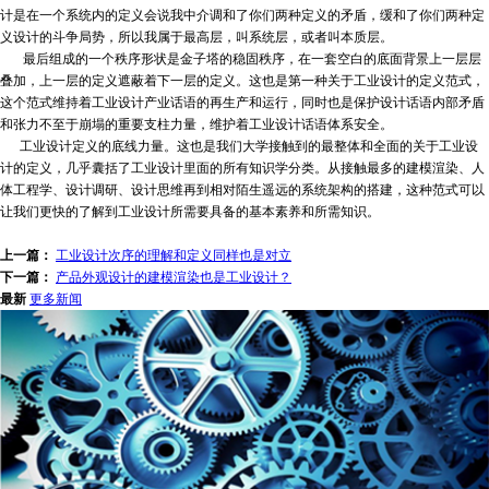
计是在一个系统内的定义会说我中介调和了你们两种定义的矛盾，缓和了你们两种定
义设计的斗争局势，所以我属于最高层，叫系统层，或者叫本质层。
最后组成的一个秩序形状是金子塔的稳固秩序，在一套空白的底面背景上一层层
叠加，上一层的定义遮蔽着下一层的定义。这也是第一种关于工业设计的定义范式，
这个范式维持着工业设计产业话语的再生产和运行，同时也是保护设计话语内部矛盾
和张力不至于崩塌的重要支柱力量，维护着工业设计话语体系安全。
工业设计定义的底线力量。这也是我们大学接触到的最整体和全面的关于工业设
计的定义，几乎囊括了工业设计里面的所有知识学分类。从接触最多的建模渲染、人
体工程学、设计调研、设计思维再到相对陌生遥远的系统架构的搭建，这种范式可以
让我们更快的了解到工业设计所需要具备的基本素养和所需知识。
上一篇：
工业设计次序的理解和定义同样也是对立
下一篇：
产品外观设计的建模渲染也是工业设计？
最新
更多新闻