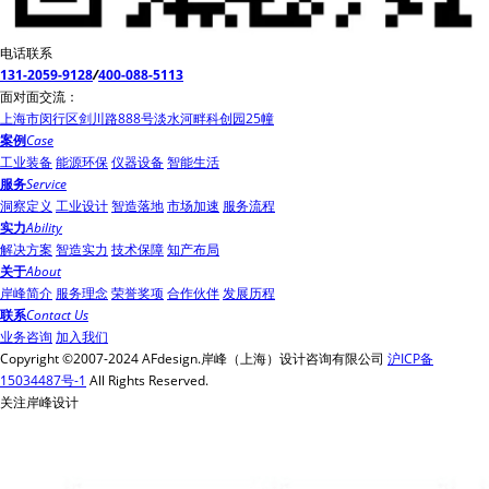
电话联系
131-2059-9128
/
400-088-5113
面对面交流：
上海市闵行区剑川路888号淡水河畔科创园25幢
案例
Case
工业装备
能源环保
仪器设备
智能生活
服务
Service
洞察定义
工业设计
智造落地
市场加速
服务流程
实力
Ability
解决方案
智造实力
技术保障
知产布局
关于
About
岸峰简介
服务理念
荣誉奖项
合作伙伴
发展历程
联系
Contact Us
业务咨询
加入我们
Copyright ©2007-2024 AFdesign.岸峰（上海）设计咨询有限公司
沪ICP备
15034487号-1
All Rights Reserved.
关注岸峰设计