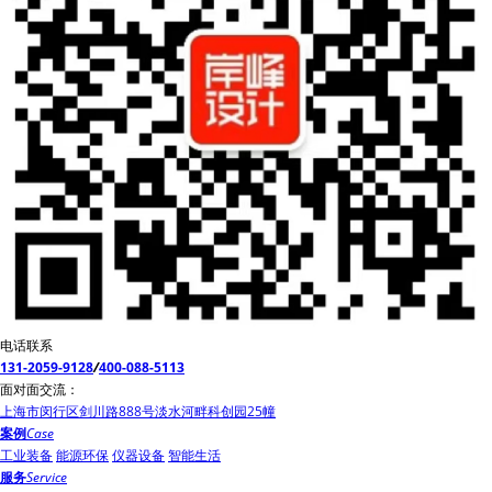
电话联系
131-2059-9128
/
400-088-5113
面对面交流：
上海市闵行区剑川路888号淡水河畔科创园25幢
案例
Case
工业装备
能源环保
仪器设备
智能生活
服务
Service