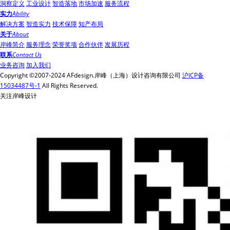
洞察定义
工业设计
智造落地
市场加速
服务流程
实力
Ability
解决方案
智造实力
技术保障
知产布局
关于
About
岸峰简介
服务理念
荣誉奖项
合作伙伴
发展历程
联系
Contact Us
业务咨询
加入我们
Copyright ©2007-2024 AFdesign.岸峰（上海）设计咨询有限公司
沪ICP备
15034487号-1
All Rights Reserved.
关注岸峰设计