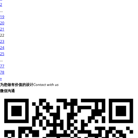
2
...
19
20
21
22
23
24
25
...
77
78
»
为您做有价值的设计
Contact with us
微信沟通