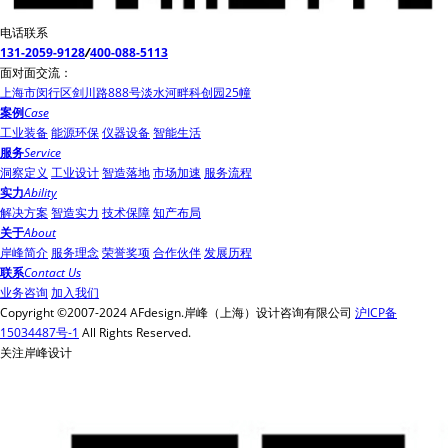
电话联系
131-2059-9128
/
400-088-5113
面对面交流：
上海市闵行区剑川路888号淡水河畔科创园25幢
案例
Case
工业装备
能源环保
仪器设备
智能生活
服务
Service
洞察定义
工业设计
智造落地
市场加速
服务流程
实力
Ability
解决方案
智造实力
技术保障
知产布局
关于
About
岸峰简介
服务理念
荣誉奖项
合作伙伴
发展历程
联系
Contact Us
业务咨询
加入我们
Copyright ©2007-2024 AFdesign.岸峰（上海）设计咨询有限公司
沪ICP备
15034487号-1
All Rights Reserved.
关注岸峰设计