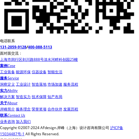
电话联系
131-2059-9128
/
400-088-5113
面对面交流：
上海市闵行区剑川路888号淡水河畔科创园25幢
案例
Case
工业装备
能源环保
仪器设备
智能生活
服务
Service
洞察定义
工业设计
智造落地
市场加速
服务流程
实力
Ability
解决方案
智造实力
技术保障
知产布局
关于
About
岸峰简介
服务理念
荣誉奖项
合作伙伴
发展历程
联系
Contact Us
业务咨询
加入我们
Copyright ©2007-2024 AFdesign.岸峰（上海）设计咨询有限公司
沪ICP备
15034487号-1
All Rights Reserved.