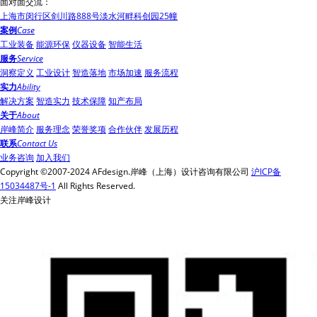
面对面交流：
上海市闵行区剑川路888号淡水河畔科创园25幢
案例
Case
工业装备
能源环保
仪器设备
智能生活
服务
Service
洞察定义
工业设计
智造落地
市场加速
服务流程
实力
Ability
解决方案
智造实力
技术保障
知产布局
关于
About
岸峰简介
服务理念
荣誉奖项
合作伙伴
发展历程
联系
Contact Us
业务咨询
加入我们
Copyright ©2007-2024 AFdesign.岸峰（上海）设计咨询有限公司
沪ICP备
15034487号-1
All Rights Reserved.
关注岸峰设计