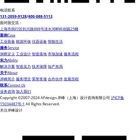
电话联系
131-2059-9128
/
400-088-5113
面对面交流：
上海市闵行区剑川路888号淡水河畔科创园25幢
案例
Case
工业装备
能源环保
仪器设备
智能生活
服务
Service
洞察定义
工业设计
智造落地
市场加速
服务流程
实力
Ability
解决方案
智造实力
技术保障
知产布局
关于
About
岸峰简介
服务理念
荣誉奖项
合作伙伴
发展历程
联系
Contact Us
业务咨询
加入我们
Copyright ©2007-2024 AFdesign.岸峰（上海）设计咨询有限公司
沪ICP备
15034487号-1
All Rights Reserved.
关注岸峰设计