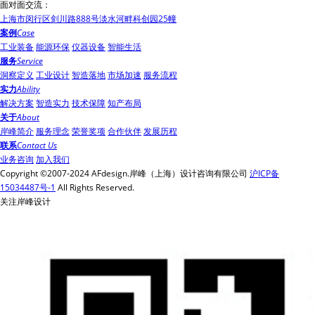
面对面交流：
上海市闵行区剑川路888号淡水河畔科创园25幢
案例
Case
工业装备
能源环保
仪器设备
智能生活
服务
Service
洞察定义
工业设计
智造落地
市场加速
服务流程
实力
Ability
解决方案
智造实力
技术保障
知产布局
关于
About
岸峰简介
服务理念
荣誉奖项
合作伙伴
发展历程
联系
Contact Us
业务咨询
加入我们
Copyright ©2007-2024 AFdesign.岸峰（上海）设计咨询有限公司
沪ICP备
15034487号-1
All Rights Reserved.
关注岸峰设计