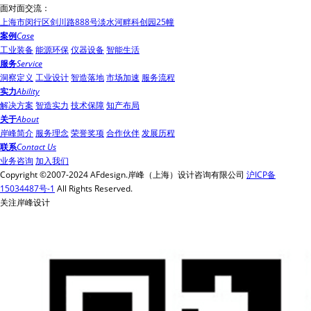
面对面交流：
上海市闵行区剑川路888号淡水河畔科创园25幢
案例
Case
工业装备
能源环保
仪器设备
智能生活
服务
Service
洞察定义
工业设计
智造落地
市场加速
服务流程
实力
Ability
解决方案
智造实力
技术保障
知产布局
关于
About
岸峰简介
服务理念
荣誉奖项
合作伙伴
发展历程
联系
Contact Us
业务咨询
加入我们
Copyright ©2007-2024 AFdesign.岸峰（上海）设计咨询有限公司
沪ICP备
15034487号-1
All Rights Reserved.
关注岸峰设计