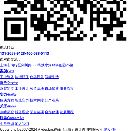
电话联系
131-2059-9128
/
400-088-5113
面对面交流：
上海市闵行区剑川路888号淡水河畔科创园25幢
案例
Case
工业装备
能源环保
仪器设备
智能生活
服务
Service
洞察定义
工业设计
智造落地
市场加速
服务流程
实力
Ability
解决方案
智造实力
技术保障
知产布局
关于
About
岸峰简介
服务理念
荣誉奖项
合作伙伴
发展历程
联系
Contact Us
业务咨询
加入我们
Copyright ©2007-2024 AFdesign.岸峰（上海）设计咨询有限公司
沪ICP备