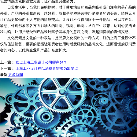
包含情感因素的视觉元素，让产品更具生命力。
日常生活中，当我们在购物时，对于琳琅满目的商品先吸引我们注意的是产品的
外观。产品的外观越新颖、越好看，就越是能够快读挑起消费者的购买欲。情感元素
让产品更加倾向于人与物的情感交流。让设计不仅仅局限于一件物品，可以过声音、
喻意、外观形象等各方面影响人的听觉、视觉、触觉，从而产生联想，达到心灵沟通
和共鸣。让用户感受到产品设计赋予其本身的意境之美，唤起消费者的真情实感。
文化元素是文化的一种表达，是品牌文化突出的一种方式，好的上海工业设计不
仅能促进销售，重要的是能让消费者使用时感受独特的品牌文化。进而慢慢虏获消费
者的内心，以此将企业和产品知名度扩大。
上一篇：
盘点上海工业设计公司哪家好？
下一篇：
上海工业设计在以消费者需求为出发点
最新
更多新闻