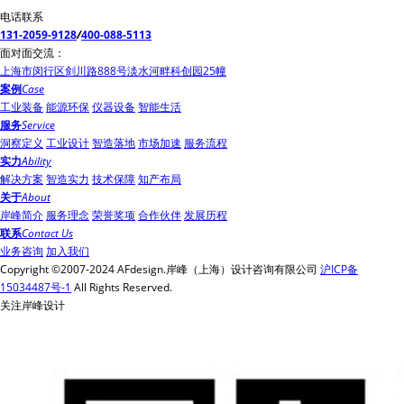
电话联系
131-2059-9128
/
400-088-5113
面对面交流：
上海市闵行区剑川路888号淡水河畔科创园25幢
案例
Case
工业装备
能源环保
仪器设备
智能生活
服务
Service
洞察定义
工业设计
智造落地
市场加速
服务流程
实力
Ability
解决方案
智造实力
技术保障
知产布局
关于
About
岸峰简介
服务理念
荣誉奖项
合作伙伴
发展历程
联系
Contact Us
业务咨询
加入我们
Copyright ©2007-2024 AFdesign.岸峰（上海）设计咨询有限公司
沪ICP备
15034487号-1
All Rights Reserved.
关注岸峰设计