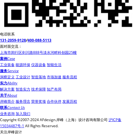
电话联系
131-2059-9128
/
400-088-5113
面对面交流：
上海市闵行区剑川路888号淡水河畔科创园25幢
案例
Case
工业装备
能源环保
仪器设备
智能生活
服务
Service
洞察定义
工业设计
智造落地
市场加速
服务流程
实力
Ability
解决方案
智造实力
技术保障
知产布局
关于
About
岸峰简介
服务理念
荣誉奖项
合作伙伴
发展历程
联系
Contact Us
业务咨询
加入我们
Copyright ©2007-2024 AFdesign.岸峰（上海）设计咨询有限公司
沪ICP备
15034487号-1
All Rights Reserved.
关注岸峰设计