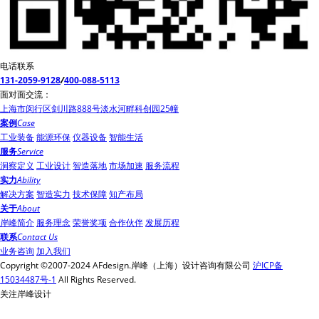
电话联系
131-2059-9128
/
400-088-5113
面对面交流：
上海市闵行区剑川路888号淡水河畔科创园25幢
案例
Case
工业装备
能源环保
仪器设备
智能生活
服务
Service
洞察定义
工业设计
智造落地
市场加速
服务流程
实力
Ability
解决方案
智造实力
技术保障
知产布局
关于
About
岸峰简介
服务理念
荣誉奖项
合作伙伴
发展历程
联系
Contact Us
业务咨询
加入我们
Copyright ©2007-2024 AFdesign.岸峰（上海）设计咨询有限公司
沪ICP备
15034487号-1
All Rights Reserved.
关注岸峰设计