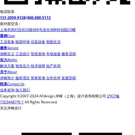
电话联系
131-2059-9128
/
400-088-5113
面对面交流：
上海市闵行区剑川路888号淡水河畔科创园25幢
案例
Case
工业装备
能源环保
仪器设备
智能生活
服务
Service
洞察定义
工业设计
智造落地
市场加速
服务流程
实力
Ability
解决方案
智造实力
技术保障
知产布局
关于
About
岸峰简介
服务理念
荣誉奖项
合作伙伴
发展历程
联系
Contact Us
业务咨询
加入我们
Copyright ©2007-2024 AFdesign.岸峰（上海）设计咨询有限公司
沪ICP备
15034487号-1
All Rights Reserved.
关注岸峰设计