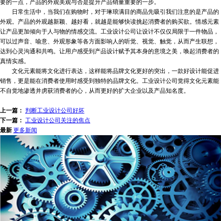
要的一点，产品的外观美观与否是提升产品销量重要的一步。
日常生活中，当我们在购物时，对于琳琅满目的商品先吸引我们注意的是产品的
外观。产品的外观越新颖、越好看，就越是能够快读挑起消费者的购买欲。情感元素
让产品更加倾向于人与物的情感交流。工业设计公司让设计不仅仅局限于一件物品，
可以过声音、喻意、外观形象等各方面影响人的听觉、视觉、触觉，从而产生联想，
达到心灵沟通和共鸣。让用户感受到产品设计赋予其本身的意境之美，唤起消费者的
真情实感。
文化元素能将文化进行表达，这样能将品牌文化更好的突出，一款好设计能促进
销售，更是能在消费者使用时感受到独特的品牌文化。工业设计公司觉得文化元素能
不自觉地渗透并虏获消费者的心，从而更好的扩大企业以及产品知名度。
上一篇：
判断工业设计公司好坏
下一篇：
工业设计公司关注的焦点
最新
更多新闻