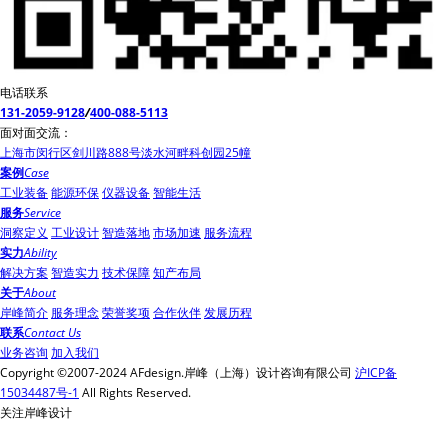
电话联系
131-2059-9128
/
400-088-5113
面对面交流：
上海市闵行区剑川路888号淡水河畔科创园25幢
案例
Case
工业装备
能源环保
仪器设备
智能生活
服务
Service
洞察定义
工业设计
智造落地
市场加速
服务流程
实力
Ability
解决方案
智造实力
技术保障
知产布局
关于
About
岸峰简介
服务理念
荣誉奖项
合作伙伴
发展历程
联系
Contact Us
业务咨询
加入我们
Copyright ©2007-2024 AFdesign.岸峰（上海）设计咨询有限公司
沪ICP备
15034487号-1
All Rights Reserved.
关注岸峰设计