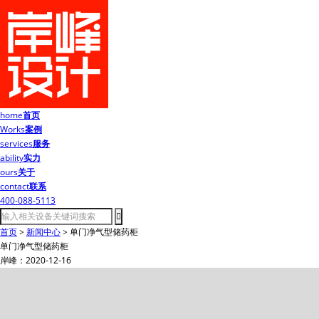
home
首页
Works
案例
services
服务
ability
实力
ours
关于
contact
联系
400-088-5113
首页
>
新闻中心
>
单门净气型储药柜
单门净气型储药柜
岸峰：2020-12-16