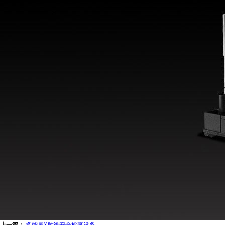
上一篇：
多能量X射线安全检查设备