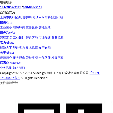
电话联系
131-2059-9128
/
400-088-5113
面对面交流：
上海市闵行区剑川路888号淡水河畔科创园25幢
案例
Case
工业装备
能源环保
仪器设备
智能生活
服务
Service
洞察定义
工业设计
智造落地
市场加速
服务流程
实力
Ability
解决方案
智造实力
技术保障
知产布局
关于
About
岸峰简介
服务理念
荣誉奖项
合作伙伴
发展历程
联系
Contact Us
业务咨询
加入我们
Copyright ©2007-2024 AFdesign.岸峰（上海）设计咨询有限公司
沪ICP备
15034487号-1
All Rights Reserved.
关注岸峰设计