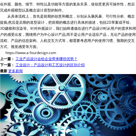
在外观、颜色、细节、特性以及功能等方面的复杂关系，使创意更具可操作性，然后
完成外观模型以及概念设计原型的制作。
从具体流程上，首先是前期的创意和概念，分别从头脑风暴、可行性分析、概念
提炼;然后是后期的造型设计，把前期的概念进行具体的描述，包括2D草案或手绘、
3D建模和渲染等。针对外观设计，我们始终遵循在进行产品设计时从用户的需求和用
户的感受出发，围绕用户为中心设计产品;而不是让用户去适应产品，无论产品的使用
流程、产品的信息架构、人机交互方式等，都需要考虑用户的使用习惯、预期的交互
方式、视觉感受等方面。
https://www.a-fourdesign.com
上一篇：
工业产品设计会给企业带来哪些优势？
下一篇：
工业设计：产品设计和工艺设计的区别介绍
最新
更多新闻