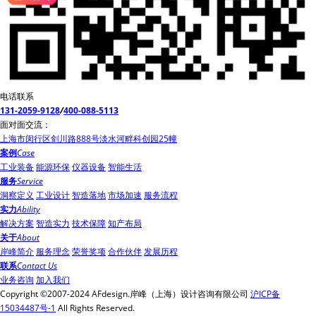
电话联系
131-2059-9128
/
400-088-5113
面对面交流：
上海市闵行区剑川路888号淡水河畔科创园25幢
案例
Case
工业装备
能源环保
仪器设备
智能生活
服务
Service
洞察定义
工业设计
智造落地
市场加速
服务流程
实力
Ability
解决方案
智造实力
技术保障
知产布局
关于
About
岸峰简介
服务理念
荣誉奖项
合作伙伴
发展历程
联系
Contact Us
业务咨询
加入我们
Copyright ©2007-2024 AFdesign.岸峰（上海）设计咨询有限公司
沪ICP备
15034487号-1
All Rights Reserved.