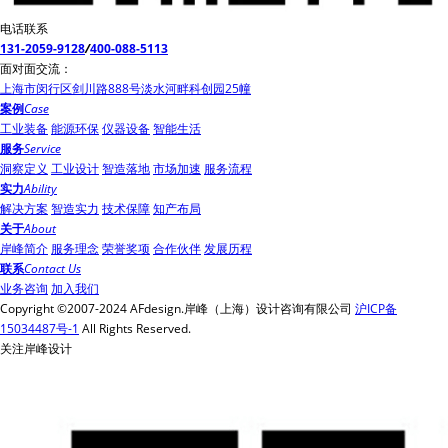
电话联系
131-2059-9128
/
400-088-5113
面对面交流：
上海市闵行区剑川路888号淡水河畔科创园25幢
案例
Case
工业装备
能源环保
仪器设备
智能生活
服务
Service
洞察定义
工业设计
智造落地
市场加速
服务流程
实力
Ability
解决方案
智造实力
技术保障
知产布局
关于
About
岸峰简介
服务理念
荣誉奖项
合作伙伴
发展历程
联系
Contact Us
业务咨询
加入我们
Copyright ©2007-2024 AFdesign.岸峰（上海）设计咨询有限公司
沪ICP备
15034487号-1
All Rights Reserved.
关注岸峰设计