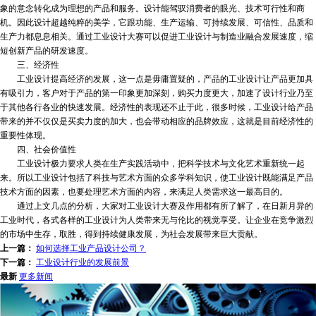
象的意念转化成为理想的产品和服务。设计能驾驭消费者的眼光、技术可行性和商
机。因此设计超越纯粹的美学，它跟功能、生产运输、可持续发展、可信性、品质和
生产力都息息相关。通过工业设计大赛可以促进工业设计与制造业融合发展速度，缩
短创新产品的研发速度。
三、经济性
工业设计提高经济的发展，这一点是毋庸置疑的，产品的工业设计让产品更加具
有吸引力，客户对于产品的第一印象更加深刻，购买力度更大，加速了设计行业乃至
于其他各行各业的快速发展。经济性的表现还不止于此，很多时候，工业设计给产品
带来的并不仅仅是买卖力度的加大，也会带动相应的品牌效应，这就是目前经济性的
重要性体现。
四、社会价值性
工业设计极力要求人类在生产实践活动中，把科学技术与文化艺术重新统一起
来。所以工业设计包括了科技与艺术方面的众多学科知识，使工业设计既能满足产品
技术方面的因素，也要处理艺术方面的内容，来满足人类需求这一最高目的。
通过上文几点的分析，大家对工业设计大赛及作用都有所了解了，在日新月异的
工业时代，各式各样的工业设计为人类带来无与伦比的视觉享受。让企业在竞争激烈
的市场中生存，取胜，得到持续健康发展，为社会发展带来巨大贡献。
上一篇：
如何选择工业产品设计公司？
下一篇：
工业设计行业的发展前景
最新
更多新闻