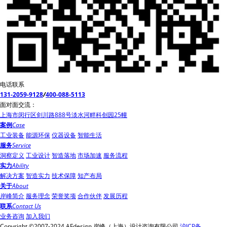
电话联系
131-2059-9128
/
400-088-5113
面对面交流：
上海市闵行区剑川路888号淡水河畔科创园25幢
案例
Case
工业装备
能源环保
仪器设备
智能生活
服务
Service
洞察定义
工业设计
智造落地
市场加速
服务流程
实力
Ability
解决方案
智造实力
技术保障
知产布局
关于
About
岸峰简介
服务理念
荣誉奖项
合作伙伴
发展历程
联系
Contact Us
业务咨询
加入我们
Copyright ©2007-2024 AFdesign.岸峰（上海）设计咨询有限公司
沪ICP备