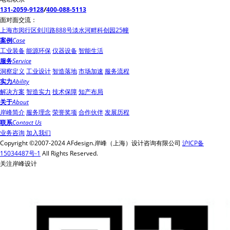
131-2059-9128
/
400-088-5113
面对面交流：
上海市闵行区剑川路888号淡水河畔科创园25幢
案例
Case
工业装备
能源环保
仪器设备
智能生活
服务
Service
洞察定义
工业设计
智造落地
市场加速
服务流程
实力
Ability
解决方案
智造实力
技术保障
知产布局
关于
About
岸峰简介
服务理念
荣誉奖项
合作伙伴
发展历程
联系
Contact Us
业务咨询
加入我们
Copyright ©2007-2024 AFdesign.岸峰（上海）设计咨询有限公司
沪ICP备
15034487号-1
All Rights Reserved.
关注岸峰设计