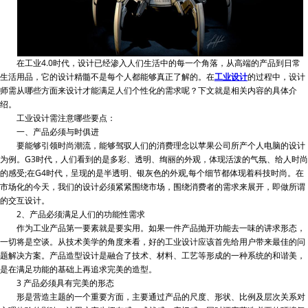
在工业4.0时代，设计已经渗入人们生活中的每一个角落，从高端的产品到日常
生活用品，它的设计精髓不是每个人都能够真正了解的。在
工业设计
的过程中，设计
师需从哪些方面来设计才能满足人们个性化的需求呢？下文就是相关内容的具体介
绍。
工业设计需注意哪些要点：
一、产品必须与时俱进
要能够引领时尚潮流，能够驾驭人们的消费理念以苹果公司所产个人电脑的设计
为例。G3时代，人们看到的是多彩、透明、绚丽的外观，体现活泼的气氛、给人时尚
的感受;在G4时代，呈现的是半透明、银灰色的外观,每个细节都体现着科技时尚。在
市场化的今天，我们的设计必须紧紧围绕市场，围绕消费者的需求来展开，即做所谓
的交互设计。
2、产品必须满足人们的功能性需求
作为工业产品第一要素就是要实用。如果一件产品抛开功能去一味的讲求形态，
一切将是空谈。从技术美学的角度来看，好的工业设计应该首先给用户带来最佳的问
题解决方案。产品造型设计是融合了技术、材料、工艺等形成的一种系统的和谐美，
是在满足功能的基础上再追求完美的造型。
3 产品必须具有完美的形态
形是营造主题的一个重要方面，主要通过产品的尺度、形状、比例及层次关系对