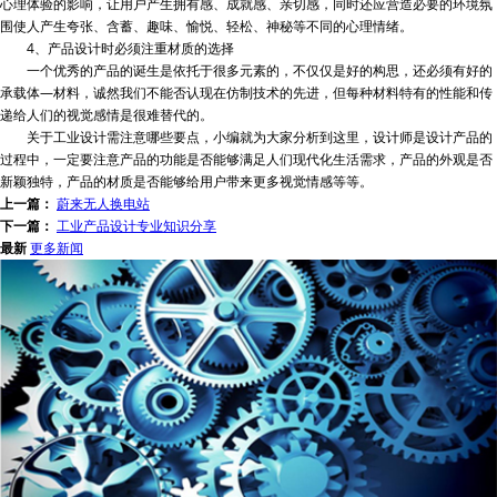
心理体验的影响，让用户产生拥有感、成就感、亲切感，同时还应营造必要的环境氛
围使人产生夸张、含蓄、趣味、愉悦、轻松、神秘等不同的心理情绪。
4、产品设计时必须注重材质的选择
一个优秀的产品的诞生是依托于很多元素的，不仅仅是好的构思，还必须有好的
承载体—材料，诚然我们不能否认现在仿制技术的先进，但每种材料特有的性能和传
递给人们的视觉感情是很难替代的。
关于工业设计需注意哪些要点，小编就为大家分析到这里，设计师是设计产品的
过程中，一定要注意产品的功能是否能够满足人们现代化生活需求，产品的外观是否
新颖独特，产品的材质是否能够给用户带来更多视觉情感等等。
上一篇：
蔚来无人换电站
下一篇：
工业产品设计专业知识分享
最新
更多新闻