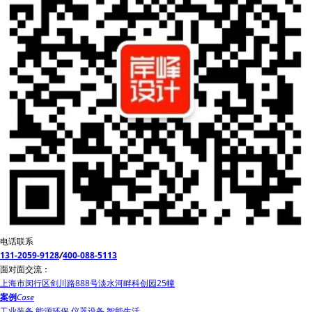
电话联系
131-2059-9128
/
400-088-5113
面对面交流：
上海市闵行区剑川路888号淡水河畔科创园25幢
案例
Case
工业装备
能源环保
仪器设备
智能生活