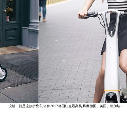
没错，就是这款折叠车,堪称2017德国红点最高奖,风靡德国、美国、新加坡……