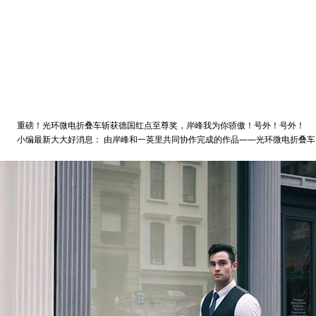
重磅！光环微电折叠车斩获德国红点至尊奖，岸峰我为你骄傲！号外！号外！
小编最新大大好消息： 由岸峰和一英里共同协作完成的作品——光环微电折叠