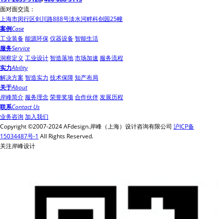
面对面交流：
上海市闵行区剑川路888号淡水河畔科创园25幢
案例
Case
工业装备
能源环保
仪器设备
智能生活
服务
Service
洞察定义
工业设计
智造落地
市场加速
服务流程
实力
Ability
解决方案
智造实力
技术保障
知产布局
关于
About
岸峰简介
服务理念
荣誉奖项
合作伙伴
发展历程
联系
Contact Us
业务咨询
加入我们
Copyright ©2007-2024 AFdesign.岸峰（上海）设计咨询有限公司
沪ICP备
15034487号-1
All Rights Reserved.
关注岸峰设计