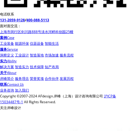
电话联系
131-2059-9128
/
400-088-5113
面对面交流：
上海市闵行区剑川路888号淡水河畔科创园25幢
案例
Case
工业装备
能源环保
仪器设备
智能生活
服务
Service
洞察定义
工业设计
智造落地
市场加速
服务流程
实力
Ability
解决方案
智造实力
技术保障
知产布局
关于
About
岸峰简介
服务理念
荣誉奖项
合作伙伴
发展历程
联系
Contact Us
业务咨询
加入我们
Copyright ©2007-2024 AFdesign.岸峰（上海）设计咨询有限公司
沪ICP备
15034487号-1
All Rights Reserved.
关注岸峰设计