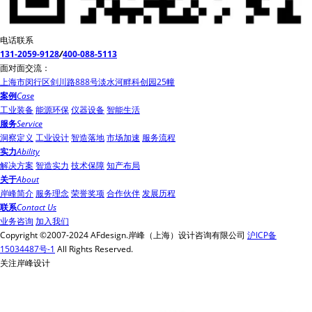
电话联系
131-2059-9128
/
400-088-5113
面对面交流：
上海市闵行区剑川路888号淡水河畔科创园25幢
案例
Case
工业装备
能源环保
仪器设备
智能生活
服务
Service
洞察定义
工业设计
智造落地
市场加速
服务流程
实力
Ability
解决方案
智造实力
技术保障
知产布局
关于
About
岸峰简介
服务理念
荣誉奖项
合作伙伴
发展历程
联系
Contact Us
业务咨询
加入我们
Copyright ©2007-2024 AFdesign.岸峰（上海）设计咨询有限公司
沪ICP备
15034487号-1
All Rights Reserved.
关注岸峰设计