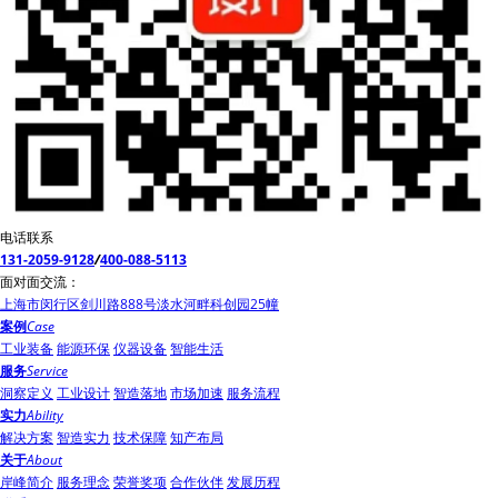
电话联系
131-2059-9128
/
400-088-5113
面对面交流：
上海市闵行区剑川路888号淡水河畔科创园25幢
案例
Case
工业装备
能源环保
仪器设备
智能生活
服务
Service
洞察定义
工业设计
智造落地
市场加速
服务流程
实力
Ability
解决方案
智造实力
技术保障
知产布局
关于
About
岸峰简介
服务理念
荣誉奖项
合作伙伴
发展历程