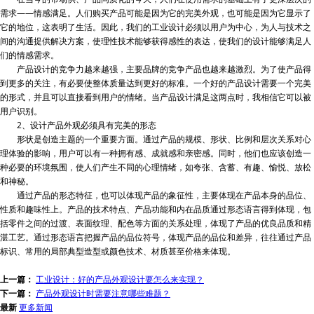
需求——情感满足。人们购买产品可能是因为它的完美外观，也可能是因为它显示了
它的地位，这表明了生活。因此，我们的工业设计必须以用户为中心，为人与技术之
间的沟通提供解决方案，使理性技术能够获得感性的表达，使我们的设计能够满足人
们的情感需求。
产品设计的竞争力越来越强，主要品牌的竞争产品也越来越激烈。为了使产品得
到更多的关注，有必要使整体质量达到更好的标准。一个好的产品设计需要一个完美
的形式，并且可以直接看到用户的情绪。当产品设计满足这两点时，我相信它可以被
用户识别。
2、设计产品外观必须具有完美的形态
形状是创造主题的一个重要方面。通过产品的规模、形状、比例和层次关系对心
理体验的影响，用户可以有一种拥有感、成就感和亲密感。同时，他们也应该创造一
种必要的环境氛围，使人们产生不同的心理情绪，如夸张、含蓄、有趣、愉悦、放松
和神秘。
通过产品的形态特征，也可以体现产品的象征性，主要体现在产品本身的品位、
性质和趣味性上。产品的技术特点、产品功能和内在品质通过形态语言得到体现，包
括零件之间的过渡、表面纹理、配色等方面的关系处理，体现了产品的优良品质和精
湛工艺。通过形态语言把握产品的品位符号，体现产品的品位和差异，往往通过产品
标识、常用的局部典型造型或颜色技术、材质甚至价格来体现。
上一篇：
工业设计：好的产品外观设计要怎么来实现？
下一篇：
产品外观设计时需要注意哪些难题？
最新
更多新闻