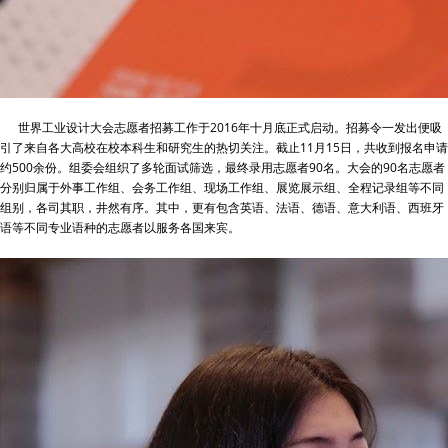
世界工业设计大会志愿者招募工作于2016年十月底正式启动。招募令一发出便吸
引了来自各大高校在校本科生和研究生的热切关注。截止11月15日，共收到报名申请
约500余份。组委会组织了多轮面试筛选，最终录用志愿者90名。大会的90名志愿者
分别归属于外事工作组、会务工作组、现场工作组、展览展示组、全程记录组等不同
组别，各司其职，井然有序。其中，更有包含英语、法语、德语、意大利语、西班牙
语等不同专业语种的志愿者以服务各国来宾。