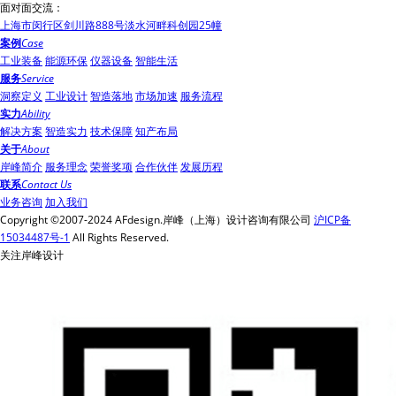
面对面交流：
上海市闵行区剑川路888号淡水河畔科创园25幢
案例
Case
工业装备
能源环保
仪器设备
智能生活
服务
Service
洞察定义
工业设计
智造落地
市场加速
服务流程
实力
Ability
解决方案
智造实力
技术保障
知产布局
关于
About
岸峰简介
服务理念
荣誉奖项
合作伙伴
发展历程
联系
Contact Us
业务咨询
加入我们
Copyright ©2007-2024 AFdesign.岸峰（上海）设计咨询有限公司
沪ICP备
15034487号-1
All Rights Reserved.
关注岸峰设计