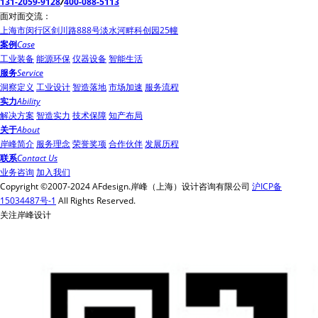
131-2059-9128
/
400-088-5113
面对面交流：
上海市闵行区剑川路888号淡水河畔科创园25幢
案例
Case
工业装备
能源环保
仪器设备
智能生活
服务
Service
洞察定义
工业设计
智造落地
市场加速
服务流程
实力
Ability
解决方案
智造实力
技术保障
知产布局
关于
About
岸峰简介
服务理念
荣誉奖项
合作伙伴
发展历程
联系
Contact Us
业务咨询
加入我们
Copyright ©2007-2024 AFdesign.岸峰（上海）设计咨询有限公司
沪ICP备
15034487号-1
All Rights Reserved.
关注岸峰设计