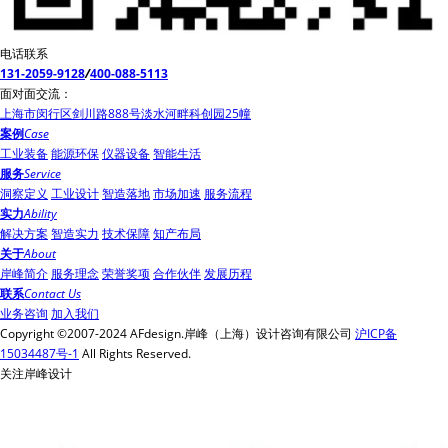
电话联系
131-2059-9128
/
400-088-5113
面对面交流：
上海市闵行区剑川路888号淡水河畔科创园25幢
案例
Case
工业装备
能源环保
仪器设备
智能生活
服务
Service
洞察定义
工业设计
智造落地
市场加速
服务流程
实力
Ability
解决方案
智造实力
技术保障
知产布局
关于
About
岸峰简介
服务理念
荣誉奖项
合作伙伴
发展历程
联系
Contact Us
业务咨询
加入我们
Copyright ©2007-2024 AFdesign.岸峰（上海）设计咨询有限公司
沪ICP备
15034487号-1
All Rights Reserved.
关注岸峰设计