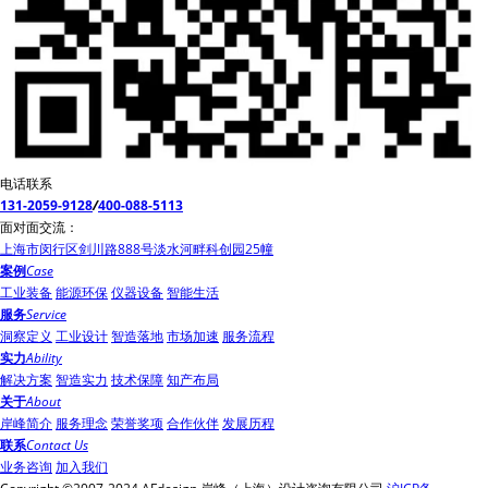
电话联系
131-2059-9128
/
400-088-5113
面对面交流：
上海市闵行区剑川路888号淡水河畔科创园25幢
案例
Case
工业装备
能源环保
仪器设备
智能生活
服务
Service
洞察定义
工业设计
智造落地
市场加速
服务流程
实力
Ability
解决方案
智造实力
技术保障
知产布局
关于
About
岸峰简介
服务理念
荣誉奖项
合作伙伴
发展历程
联系
Contact Us
业务咨询
加入我们