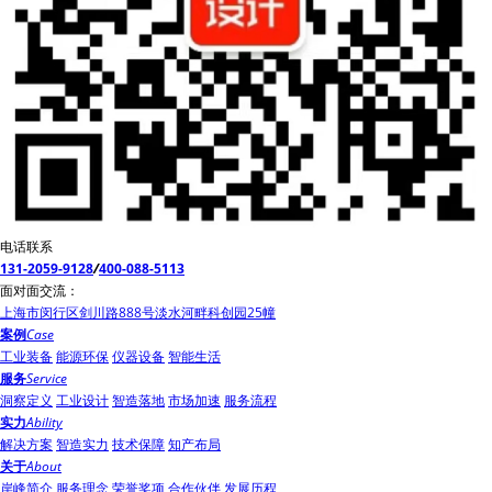
电话联系
131-2059-9128
/
400-088-5113
面对面交流：
上海市闵行区剑川路888号淡水河畔科创园25幢
案例
Case
工业装备
能源环保
仪器设备
智能生活
服务
Service
洞察定义
工业设计
智造落地
市场加速
服务流程
实力
Ability
解决方案
智造实力
技术保障
知产布局
关于
About
岸峰简介
服务理念
荣誉奖项
合作伙伴
发展历程