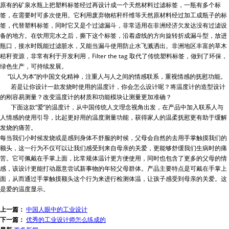
原有的矿泉水瓶上把塑料标签经过再设计成一个天然材料过滤标签，一瓶有多个标
签，在需要时可多次使用。它利用废弃物秸秆纤维等天然原材料经过加工成瓶子的标
签，代替塑料标签，同时它又是个过滤漏斗，非常适用在非洲经济欠发达没有过滤设
备的地方。在饮用完水之后，撕下这个标签，沿着虚线的方向旋转折成漏斗型，放进
瓶口，接水时既能过滤脏水，又能当漏斗使用防止水飞溅洒出。非洲地区丰富的草木
秸秆资源，非常有利于开发利用，Filter the tag 取代了传统塑料标签，做到了环保，
绿色生产，可持续发展。
“以人为本”的中国文化精神，注重人与人之间的情感联系，重视情感的抚慰功能。
若是让你设计一款发烧时使用的温度计，你会怎么设计呢？将温度计的造型设计
的刚容易测量？改变温度计的材质和功能模块让测量更加准确？
下面这款“爱”的温度计，从中国传统人文理念视角出发，在产品中加入联系人与
人情感的使用引导，比起更好用的温度测量功能，获得家人的温柔抚慰更有助于缓解
发烧的痛苦。
每当我们小时候发烧或是感到身体不舒服的时候，父母会自然的去用手掌触摸我们的
额头，这一行为不仅可以让我们感受到来自母亲的关爱，更能够舒缓我们生病时的痛
苦。它可佩戴在手掌上面，比常规体温计更方便使用，同时也包含了更多的父母的情
感，该设计更能打动愿意尝试新事物的年轻父母群体。产品主要特点是可戴在手掌上
面，从而通过手掌触摸额头这个行为来进行检测体温，让孩子感受到母亲的关爱。这
是爱的温度显示。
上一篇：
中国人眼中的工业设计
下一篇：
优秀的工业设计师怎么练成的