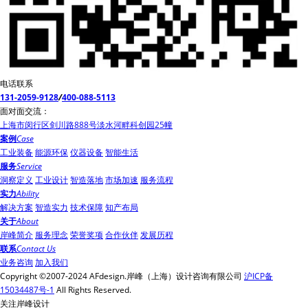
电话联系
131-2059-9128
/
400-088-5113
面对面交流：
上海市闵行区剑川路888号淡水河畔科创园25幢
案例
Case
工业装备
能源环保
仪器设备
智能生活
服务
Service
洞察定义
工业设计
智造落地
市场加速
服务流程
实力
Ability
解决方案
智造实力
技术保障
知产布局
关于
About
岸峰简介
服务理念
荣誉奖项
合作伙伴
发展历程
联系
Contact Us
业务咨询
加入我们
Copyright ©2007-2024 AFdesign.岸峰（上海）设计咨询有限公司
沪ICP备
15034487号-1
All Rights Reserved.
关注岸峰设计