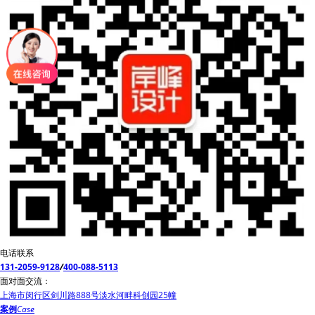
电话联系
131-2059-9128
/
400-088-5113
面对面交流：
上海市闵行区剑川路888号淡水河畔科创园25幢
案例
Case